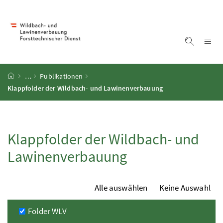
Accesskey
Accesskey
Accesskey
Accesskey
Zum Inhalt
Zum Hauptmenü
Zum Untermenü
Zur Suche
[4]
[1]
[3]
[2]
Na
Suche ei
Startseite
…
Publikationen
Klappfolder der Wildbach- und Lawinenverbauung
Klappfolder der Wildbach- und
Lawinenverbauung
Alle auswählen
Keine Auswahl
Kategorie auswählen
Folder WLV