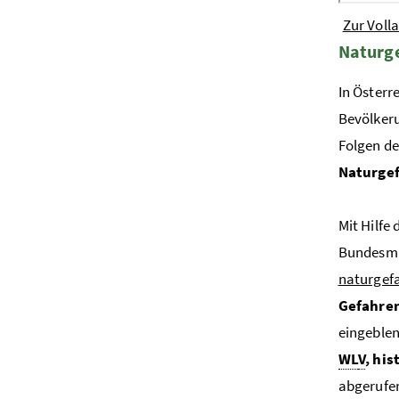
Zur Voll
Naturge
In Österr
Bevölkeru
Folgen d
Naturgef
Mit Hilfe
Bundesmi
naturgef
Gefahre
eingeble
WL
V
, his
abgerufen