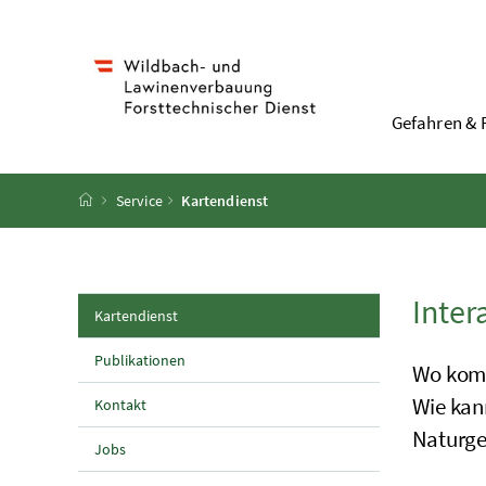
Accesskey
Accesskey
Accesskey
Accesskey
Zum Inhalt
Zum Hauptmenü
Zum Untermenü
Zur Suche
[4]
[1]
[3]
[2]
Gefahren & 
Startseite
Service
Kartendienst
Inte
(aktuelle Seite)
Kartendienst
Publikationen
Wo komm
Wie kan
Kontakt
Naturge
Jobs