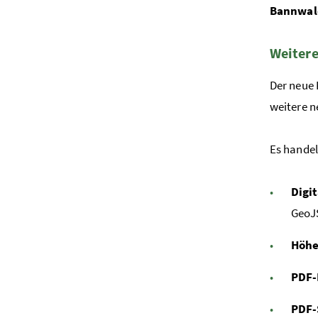
Bannwa
Weitere
Der neue 
weitere 
Es handel
Digi
GeoJS
Höhe
PDF-
PDF-