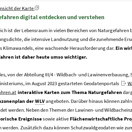
ansicht der Karte
fahren digital entdecken und verstehen
eich ist der Lebensraum in vielen Bereichen von Naturgefahren b
ngsdichte, die intensive Landnutzung und die zunehmende Ers
es Klimawandels, eine wachsende Herausforderung dar.
Ein wi
ahren ist daher heute umso wichtiger.
 des, von der Abteilung III/4 - Wildbach- und Lawinenverbauun
nisteriums, im August 2023 gestarteten Geodatenportals
W
ahren.at
interaktive Karten zum Thema Naturgefahren
darg
nzonenplan der
WLV
angeboten. Darüber hinaus können zahlre
ndet werden. Neben den Themen der Lawinen- und Wildbachein
torische Ereignisse
sowie aktive
Flächenwirtschaftliche Pro
 werden. Zusätzlich dazu können Schutzwaldgeodaten wie zum