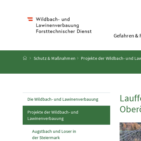
Accesskey
Accesskey
Accesskey
Accesskey
Zum Inhalt
Zum Hauptmenü
Zum Untermenü
Zur Suche
[4]
[1]
[3]
[2]
Gefahren & 
Startseite
Schutz & Maßnahmen
Projekte der Wildbach- und L
Lauff
Die Wildbach- und Lawinenverbauung
Oberö
Projekte der Wildbach- und
(aktuelle Seite)
Lawinenverbauung
Augstbach und Loser in
der Steiermark