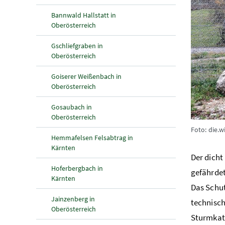
Bannwald Hallstatt in
Oberösterreich
Gschliefgraben in
Oberösterreich
Goiserer Weißenbach in
Oberösterreich
Gosaubach in
Oberösterreich
Foto: die.
Hemmafelsen Felsabtrag in
Kärnten
Der dicht
Hoferbergbach in
gefährdet
Kärnten
Das Schut
Jainzenberg in
technisch
Oberösterreich
Sturmkat