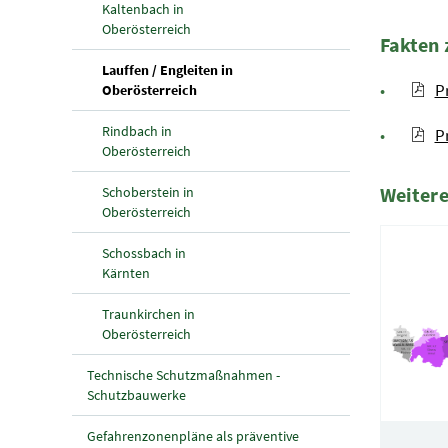
Kaltenbach in
Oberösterreich
Fakten 
Lauffen / Engleiten in
P
(aktuelle Seite)
Oberösterreich
Rindbach in
P
Oberösterreich
Weitere
Schoberstein in
Oberösterreich
2 Elemen
Schossbach in
Kärnten
Traunkirchen in
Oberösterreich
Technische Schutzmaßnahmen -
Schutzbauwerke
Gefahrenzonenpläne als präventive