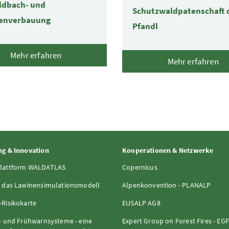
ildbach- und
Schutzwaldpatenschaft 
enverbauung
Pfandl
Mehr erfahren
Mehr erfahren
g & Innovation
Kooperationen & Netzwerke
lattform WALDATLAS
Copernicus
 das Lawinensimulationsmodell
Alpenkonvention - PLANALP
Risikokarte
EUSALP AG8
- und Frühwarnsysteme - eine
Expert Group on Forest Fires - EG